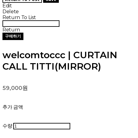
Edit
Delete
Return To List
Return
구매하기
welcomtoccc | CURTAIN
CALL TITTI(MIRROR)
59,000원
추가 금액
수량