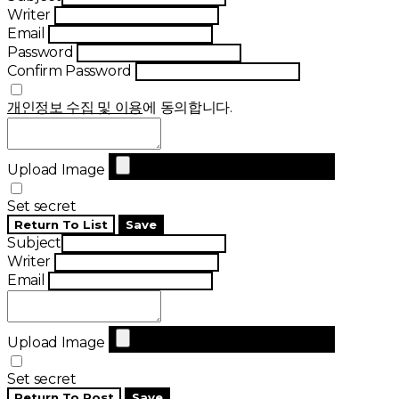
Writer
Email
Password
Confirm Password
개인정보 수집 및 이용
에 동의합니다.
Upload Image
Set secret
Return To List
Save
Subject
Writer
Email
Upload Image
Set secret
Return To Post
Save