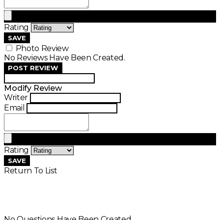
Rating
SAVE
Photo Review
No Reviews Have Been Created.
POST REVIEW
Modify Review
Writer
Email
Rating
SAVE
Return To List
No Questions Have Been Created.