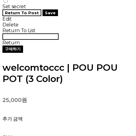
Set secret
Return To Post
Save
Edit
Delete
Return To List
Return
구매하기
welcomtoccc | POU POU
POT (3 Color)
25,000원
추가 금액