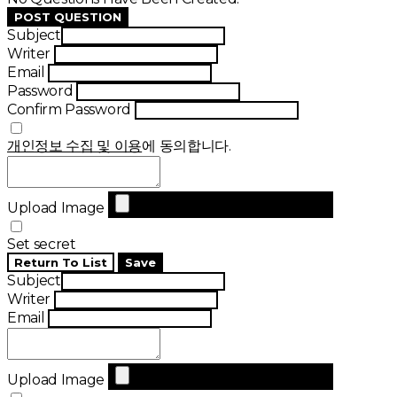
POST QUESTION
Subject
Writer
Email
Password
Confirm Password
개인정보 수집 및 이용
에 동의합니다.
Upload Image
Set secret
Return To List
Save
Subject
Writer
Email
Upload Image