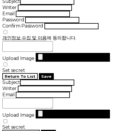
Subject
Writer
Email
Password
Confirm Password
개인정보 수집 및 이용
에 동의합니다.
Upload Image
Set secret
Return To List
Save
Subject
Writer
Email
Upload Image
Set secret