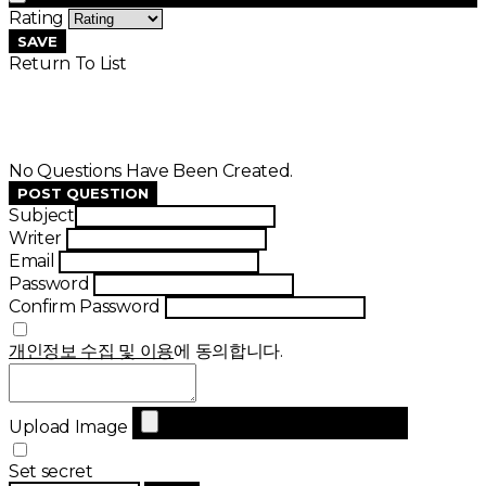
Rating
SAVE
Return To List
No Questions Have Been Created.
POST QUESTION
Subject
Writer
Email
Password
Confirm Password
개인정보 수집 및 이용
에 동의합니다.
Upload Image
Set secret