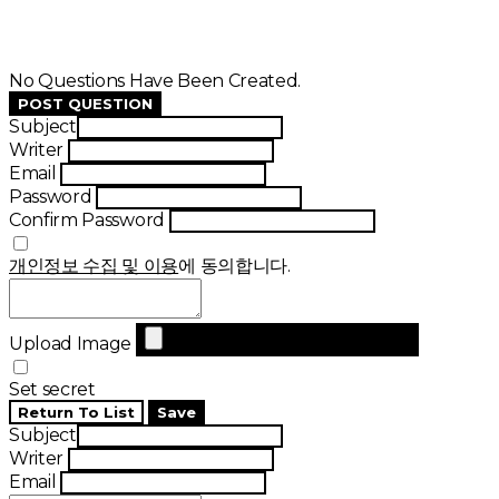
No Questions Have Been Created.
POST QUESTION
Subject
Writer
Email
Password
Confirm Password
개인정보 수집 및 이용
에 동의합니다.
Upload Image
Set secret
Return To List
Save
Subject
Writer
Email