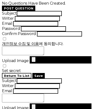
No Questions Have Been Created.
POST QUESTION
Subject
Writer
Email
Password
Confirm Password
개인정보 수집 및 이용
에 동의합니다.
Upload Image
Set secret
Return To List
Save
Subject
Writer
Email
Upload Image