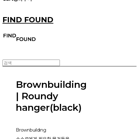
FIND FOUND
Brownbuilding
| Roundy
hanger(black)
Brownbuilding
스스로에게 필요한 물건들을